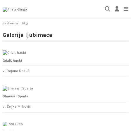
Naslovnica
Blog
Galerija ljubimaca
Grizli, haski
vl. Dajana Deduš
Shanny i Sparta
vl. Željka Milković