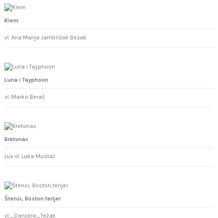
Klem
vl. Ana Marija Jambrišak Bezak
Luna i Tayphoon
vl. Marko Berač
Bretonac
Lux vl. Luka Mustać
Štenci, Boston terijer
vl._Danijela_Težak