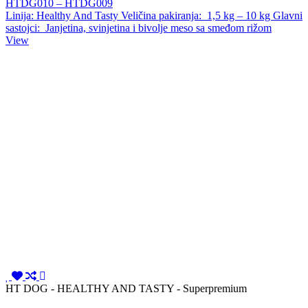
HTDG010 – HTDG009
Linija: Healthy And Tasty Veličina pakiranja: 1,5 kg – 10 kg Glavni
sastojci: Janjetina, svinjetina i bivolje meso sa smeđom rižom
View
HT DOG - HEALTHY AND TASTY - Superpremium