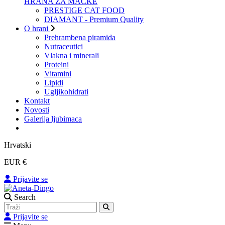
HRANA ZA MAČKE
PRESTIGE CAT FOOD
DIAMANT - Premium Quality
O hrani
Prehrambena piramida
Nutraceutici
Vlakna i minerali
Proteini
Vitamini
Lipidi
Ugljikohidrati
Kontakt
Novosti
Galerija ljubimaca
Hrvatski
EUR €
Prijavite se
Search
Prijavite se