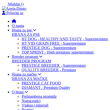
Wishlist (
)
Prijavite se
O nama
Hrana za pse
HRANA ZA PSE
HT DOG - HEALTHY AND TASTY - Superpremium
HT VID GRAIN FREE - Superpremium
PRESTIGE DOG - Superpremium
TOP SPRINT - High premium/ superpremium
Breeder program
BREEDER PROGRAM
PRESTIGE BREEDER - Superpremium
QUALITY BREEDER - Premium
Hrana za mačke
HRANA ZA MAČKE
PRESTIGE CAT FOOD
DIAMANT - Premium Quality
O hrani
Prehrambena piramida
Nutraceutici
Vlakna i minerali
Proteini