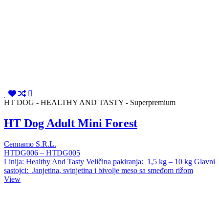
HT DOG - HEALTHY AND TASTY - Superpremium
HT Dog Adult Mini Forest
Cennamo S.R.L.
HTDG006 – HTDG005
Linija: Healthy And Tasty Veličina pakiranja: 1,5 kg – 10 kg Glavni
sastojci: Janjetina, svinjetina i bivolje meso sa smeđom rižom
View