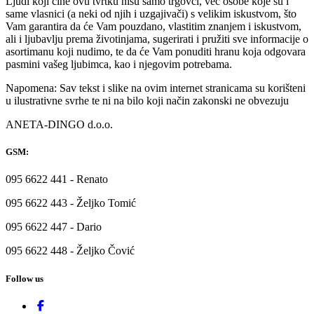
Ljudi koji čine ovu tvrtku nisu samo trgovci, već osobe koje su i
same vlasnici (a neki od njih i uzgajivači) s velikim iskustvom, što
Vam garantira da će Vam pouzdano, vlastitim znanjem i iskustvom,
ali i ljubavlju prema životinjama, sugerirati i pružiti sve informacije o
asortimanu koji nudimo, te da će Vam ponuditi hranu koja odgovara
pasmini vašeg ljubimca, kao i njegovim potrebama.
Napomena: Sav tekst i slike na ovim internet stranicama su korišteni
u ilustrativne svrhe te ni na bilo koji način zakonski ne obvezuju
ANETA-DINGO d.o.o.
GSM:
095 6622 441 - Renato
095 6622 443 - Željko Tomić
095 6622 447 - Dario
095 6622 448 - Željko Čović
Follow us