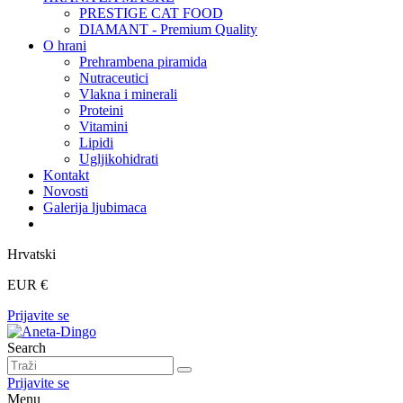
PRESTIGE CAT FOOD
DIAMANT - Premium Quality
O hrani
Prehrambena piramida
Nutraceutici
Vlakna i minerali
Proteini
Vitamini
Lipidi
Ugljikohidrati
Kontakt
Novosti
Galerija ljubimaca
Hrvatski
EUR €
Prijavite se
Search
Prijavite se
Menu