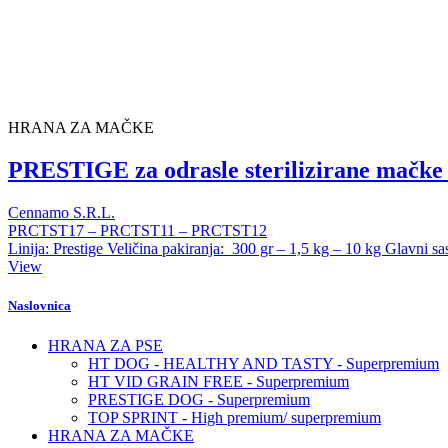
HRANA ZA MAČKE
PRESTIGE za odrasle sterilizirane mačke -
Cennamo S.R.L.
PRCTST17 – PRCTST11 – PRCTST12
Linija: Prestige Veličina pakiranja: 300 gr – 1,5 kg – 10 kg Glavni sast
View
Naslovnica
HRANA ZA PSE
HT DOG - HEALTHY AND TASTY - Superpremium
HT VID GRAIN FREE - Superpremium
PRESTIGE DOG - Superpremium
TOP SPRINT - High premium/ superpremium
HRANA ZA MAČKE