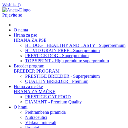
Wishlist (
)
Prijavite se
O nama
Hrana za pse
HRANA ZA PSE
HT DOG - HEALTHY AND TASTY - Superpremium
HT VID GRAIN FREE - Superpremium
PRESTIGE DOG - Superpremium
TOP SPRINT - High premium/ superpremium
Breeder program
BREEDER PROGRAM
PRESTIGE BREEDER - Superpremium
QUALITY BREEDER - Premium
Hrana za mačke
HRANA ZA MAČKE
PRESTIGE CAT FOOD
DIAMANT - Premium Quality
O hrani
Prehrambena piramida
Nutraceutici
Vlakna i minerali
Proteini