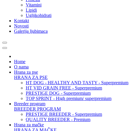
Vitamini
Lipidi
Ugljikohidrati
Kontakt
Novosti
Galerija ljubimaca
Home
O nama
Hrana za pse
HRANA ZA PSE
HT DOG - HEALTHY AND TASTY - Superpremium
HT VID GRAIN FREE - Superpremium
PRESTIGE DOG - Superpremium
TOP SPRINT - High premium/ superpremium
Breeder program
BREEDER PROGRAM
PRESTIGE BREEDER - Superpremium
QUALITY BREEDER - Premium
Hrana za mačke
HRANA ZA MAČKE