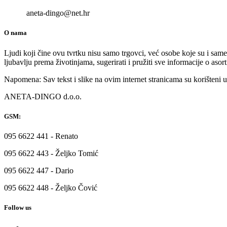
aneta-dingo@net.hr
O nama
Ljudi koji čine ovu tvrtku nisu samo trgovci, već osobe koje su i same
ljubavlju prema životinjama, sugerirati i pružiti sve informacije o a
Napomena: Sav tekst i slike na ovim internet stranicama su korišteni u 
ANETA-DINGO d.o.o.
GSM:
095 6622 441 - Renato
095 6622 443 - Željko Tomić
095 6622 447 - Dario
095 6622 448 - Željko Čović
Follow us