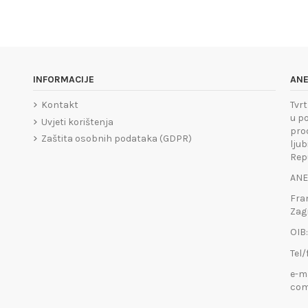
INFORMACIJE
ANE
Kontakt
Tvrt
u po
Uvjeti korištenja
pro
Zaštita osobnih podataka (GDPR)
ljub
Rep
ANE
Fra
Zag
OIB
Tel/
e-m
com
an