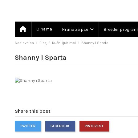
O nama
Hrana za pse
Breeder progra
Naslovnica
Blog
Kućni ljubimci
Shanny i Sparta
Shanny i Sparta
Share this post
TWITTER
FACEBOOK
PINTEREST