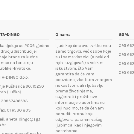
TA-DINGO
O nama
GSM:
ka djeluje od 2006. godine
Ljudi koji čine ovu tvrtku nisu
095 662
dručju distribucije i
samo trgovci, već osobe koje
095 662
daje hrane za kućne
su i same vlasnici (a neki od
imce na teritoriju
njih i uzgajivači) s velikim
095 662
ublike Hrvatske.
iskustvom, što Vam
095 662
garantira da će Vam
TA-DINGO d.o.o.
pouzdano, vlastitim znanjem
i iskustvom, ali i ljubavlju
nje Puškarića 90, 10250
prema životinjama,
reb (Lučko)
sugerirati i pružiti sve
: 39967496693
informacije o asortimanu
koji nudimo, te da će Vam
fax: 01 6530 803
ponuditi hranu koja
ail: aneta-dingo@zg.t-
odgovara pasmini vašeg
.hr
ljubimca, kao i njegovim
potrebama.
eta-dingo@net.hr