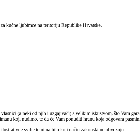
 za kućne ljubimce na teritoriju Republike Hrvatske.
 vlasnici (a neki od njih i uzgajivači) s velikim iskustvom, što Vam gar
sortimanu koji nudimo, te da će Vam ponuditi hranu koja odgovara pasmi
ilustrativne svrhe te ni na bilo koji način zakonski ne obvezuju