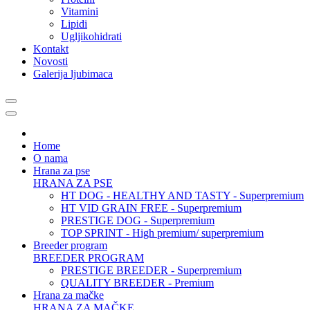
Vitamini
Lipidi
Ugljikohidrati
Kontakt
Novosti
Galerija ljubimaca
Home
O nama
Hrana za pse
HRANA ZA PSE
HT DOG - HEALTHY AND TASTY - Superpremium
HT VID GRAIN FREE - Superpremium
PRESTIGE DOG - Superpremium
TOP SPRINT - High premium/ superpremium
Breeder program
BREEDER PROGRAM
PRESTIGE BREEDER - Superpremium
QUALITY BREEDER - Premium
Hrana za mačke
HRANA ZA MAČKE