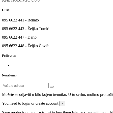
ANETA-DINGO d.o.o.
GSM:
095 6622 441 - Renato
095 6622 443 - Željko Tomić
095 6622 447 - Dario
095 6622 448 - Željko Čović
Follow us
Newsletter
Možete se odjaviti u bilo kojem trenutku. U tu svrhu, molimo pronađi
You need to login or create account
×
Save products on your wishlist to buy them later or share with your fr