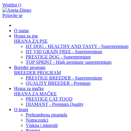
Wishlist (
)
Prijavite se
O nama
Hrana za pse
HRANA ZA PSE
HT DOG - HEALTHY AND TASTY - Superpremium
HT VID GRAIN FREE - Superpremium
PRESTIGE DOG - Superpremium
TOP SPRINT - High premium/ superpremium
Breeder program
BREEDER PROGRAM
PRESTIGE BREEDER - Superpremium
QUALITY BREEDER - Premium
Hrana za mačke
HRANA ZA MAČKE
PRESTIGE CAT FOOD
DIAMANT - Premium Quality
O hrani
Prehrambena piramida
Nutraceutici
Vlakna i minerali
Proteini