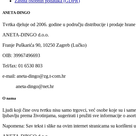
Zaštita osobnih podataka (GDPR)
ANETA-DINGO
Tvrtka djeluje od 2006. godine u području distribucije i prodaje hrane
ANETA-DINGO d.o.o.
Franje Puškarića 90, 10250 Zagreb (Lučko)
OIB: 39967496693
Tel/fax: 01 6530 803
e-mail: aneta-dingo@zg.t-com.hr
aneta-dingo@net.hr
O nama
Ljudi koji čine ovu tvrtku nisu samo trgovci, već osobe koje su i same
ljubavlju prema životinjama, sugerirati i pružiti sve informacije o a
Napomena: Sav tekst i slike na ovim internet stranicama su korišteni u 