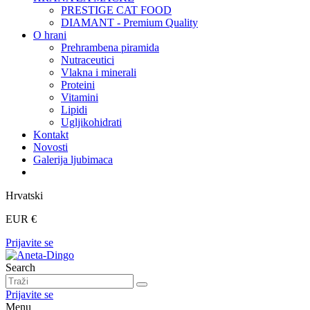
PRESTIGE CAT FOOD
DIAMANT - Premium Quality
O hrani
Prehrambena piramida
Nutraceutici
Vlakna i minerali
Proteini
Vitamini
Lipidi
Ugljikohidrati
Kontakt
Novosti
Galerija ljubimaca
Hrvatski
EUR €
Prijavite se
Search
Prijavite se
Menu