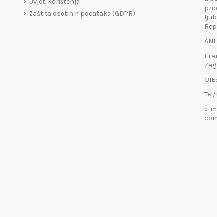
Uvjeti korištenja
pro
Zaštita osobnih podataka (GDPR)
ljub
Rep
ANE
Fra
Zag
OIB
Tel/
e-m
com
an