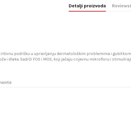
Detalji proizvoda
Reviews
tritivnu podršku u upravljanju dermatološkim problemima i gubitkom 
i dlake. Sadrži FOS i MOS, koji jačaju crijevnu mikrofloru i stimuliraju
nente