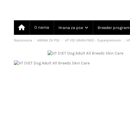
O nama
Hrana za pse
Breeder progra
Naslovnica
HRANA ZA PSE
HT VID GRAIN FREE - Superpremium
HT