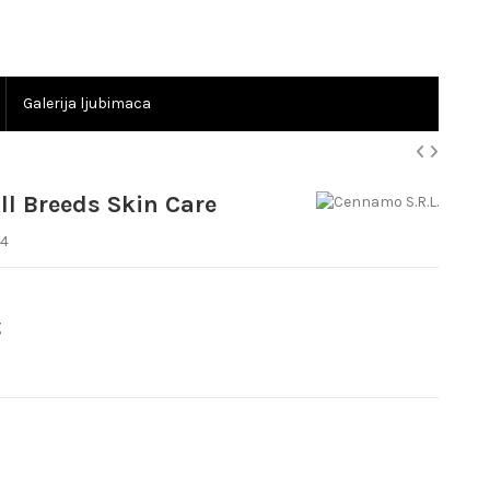
Galerija ljubimaca
ll Breeds Skin Care
4
g