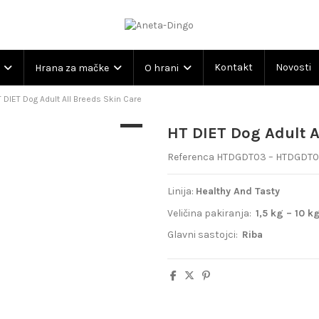
Kontakt
Novosti
m
Hrana za mačke
O hrani
 DIET Dog Adult All Breeds Skin Care
HT DIET Dog Adult A
Referenca
HTDGDT03 – HTDGDT0
Linija:
Healthy And Tasty
Veličina pakiranja:
1,5 kg – 10 k
Glavni sastojci:
Riba