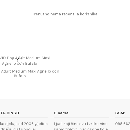
Trenutno nema recenzija korisnika.
 Adult Medium Maxi Agnello con
Bufalo
TA-DINGO
O nama
GSM:
ka djeluje od 2006. godine
Ljudi koji čine ovu tvrtku nisu
095 662
dručju distribucije i
samo trgovci, već osobe koje