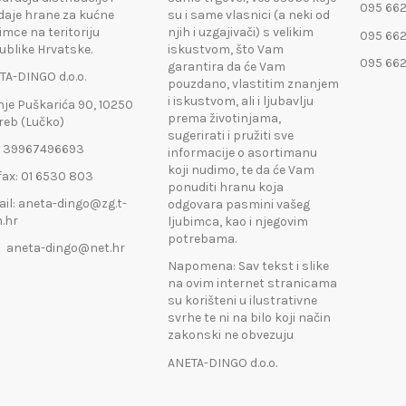
095 662
daje hrane za kućne
su i same vlasnici (a neki od
imce na teritoriju
njih i uzgajivači) s velikim
095 662
ublike Hrvatske.
iskustvom, što Vam
095 662
garantira da će Vam
TA-DINGO d.o.o.
pouzdano, vlastitim znanjem
i iskustvom, ali i ljubavlju
nje Puškarića 90, 10250
prema životinjama,
reb (Lučko)
sugerirati i pružiti sve
: 39967496693
informacije o asortimanu
koji nudimo, te da će Vam
fax: 01 6530 803
ponuditi hranu koja
ail: aneta-dingo@zg.t-
odgovara pasmini vašeg
.hr
ljubimca, kao i njegovim
potrebama.
eta-dingo@net.hr
Napomena: Sav tekst i slike
na ovim internet stranicama
su korišteni u ilustrativne
svrhe te ni na bilo koji način
zakonski ne obvezuju
ANETA-DINGO d.o.o.