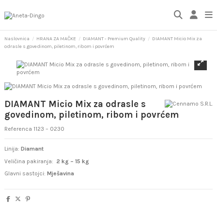
Naslovnica
HRANA ZA MAČKE
DIAMANT - Premium Quality
DIAMANT Micio Mix za
odrasle s govedinom, piletinom, ribom i povrćem
DIAMANT Micio Mix za odrasle s
govedinom, piletinom, ribom i povrćem
Referenca
1123 – 0230
Linija:
Diamant
Veličina pakiranja:
2 kg – 15 kg
Glavni sastojci:
Mješavina