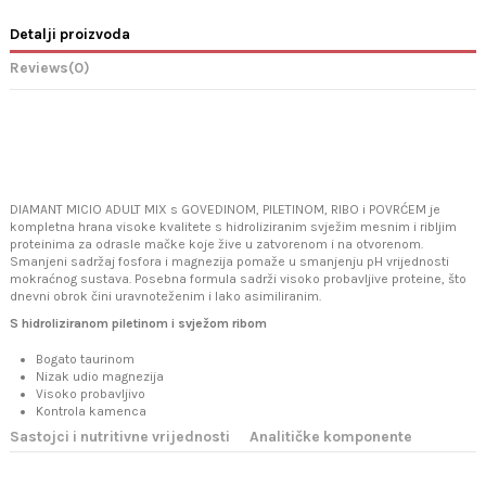
Detalji proizvoda
Reviews
(0)
DIAMANT MICIO ADULT MIX s GOVEDINOM, PILETINOM, RIBO i POVRĆEM je
kompletna hrana visoke kvalitete s hidroliziranim svježim mesnim i ribljim
proteinima za odrasle mačke koje žive u zatvorenom i na otvorenom.
Smanjeni sadržaj fosfora i magnezija pomaže u smanjenju pH vrijednosti
mokraćnog sustava. Posebna formula sadrži visoko probavljive proteine, što
dnevni obrok čini uravnoteženim i lako asimiliranim.
S hidroliziranom piletinom i svježom ribom
Bogato taurinom
Nizak udio magnezija
Visoko probavljivo
Kontrola kamenca
Sastojci i nutritivne vrijednosti
Analitičke komponente